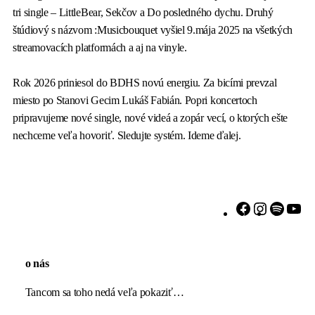
tri single – LittleBear, Sekčov a Do posledného dychu. Druhý
štúdiový s názvom :Musicbouquet vyšiel 9.mája 2025 na všetkých
streamovacích platformách a aj na vinyle.
Rok 2026 priniesol do BDHS novú energiu. Za bicími prevzal
miesto po Stanovi Gecim Lukáš Fabián. Popri koncertoch
pripravujeme nové single, nové videá a zopár vecí, o ktorých ešte
nechceme veľa hovoriť. Sledujte systém. Ideme ďalej.
Facebook
Instagram
Spotif
Yo
o nás
Tancom sa toho nedá veľa pokaziť…