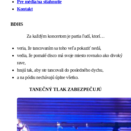
Pre média/na stiahnutie
Kontakt
BDHS
Za každým koncertom je partia ľudí, ktorí…
veria, že tancovaním sa toho veľa pokaziť nedá,
vedia, že pomalé disco má svoje miesto rovnako ako divoký
rave,
hrajú tak, aby ste tancovali do posledného dychu,
a na pódiu nechávajú úplne všetko.
TANEČNÝ TLAK ZABEZPEČUJÚ