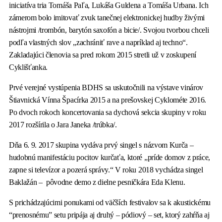
iniciatíva tria Tomáša Paľa, Lukáša Guldena a Tomáša Urbana. Ich
zámerom bolo imitovať zvuk tanečnej elektronickej hudby živými
nástrojmi /trombón, barytón saxofón a bicie/. Svojou tvorbou chceli
podľa vlastných slov „zachrániť rave a napríklad aj techno“.
Zakladajúci členovia sa pred rokom 2015 stretli už v zoskupení
Cyklišťanka.
Prvé verejné vystúpenia BDHS sa uskutočnili na výstave vinárov
Štiavnická Vínna Špacírka 2015 a na prešovskej Cyklométe 2016.
Po dvoch rokoch koncertovania sa dychová sekcia skupiny v roku
2017 rozšírila o Jara Janeka /trúbka/.
Dňa 6. 9. 2017 skupina vydáva prvý singel s názvom Kurča –
hudobnú manifestáciu pocitov kurčaťa, ktoré „príde domov z práce,
zapne si televízor a pozerá správy.“ V roku 2018 vychádza singel
Baklažán – pôvodne demo z dielne pesničkára Eda Klenu.
S prichádzajúcimi ponukami od väčších festivalov sa k akustickému
“prenosnému” setu pripája aj druhý – pódiový – set, ktorý zahŕňa aj