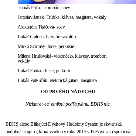
Tomáš Paľo- Trombón, spev
Jaroslav Janek- Trúbka, kláves, basgitara, vokály
Alexandra Tkáčová- spev
Lukáš Gulden- barytón saxofón
Mirko Szirmay- bicie, perkusie
Milena Hrušovská- violončelo, klávesy, trombón,
vokály
Lukáš Fabian- bicie, perkusie
Lukáš Valkučák- elektrická gitara, basgitara
OD PRVÉHO NÁDYCHU
Niektoré veci vzniknú podľa plánu. BDHS nie.
BDHS alebo Blikajúci Dychový Hudobný Systém je slovenská
hudobná skupina, ktorá vznikla v roku 2015 v Prešove ako spoločná