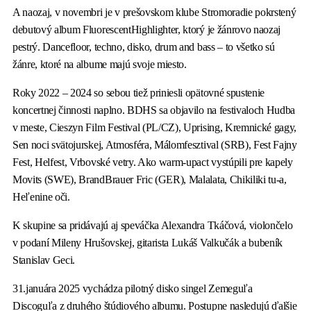
A naozaj, v novembri je v prešovskom klube Stromoradie pokrstený
debutový album FluorescentHighlighter, ktorý je žánrovo naozaj
pestrý. Dancefloor, techno, disko, drum and bass – to všetko sú
žánre, ktoré na albume majú svoje miesto.
Roky 2022 – 2024 so sebou tiež priniesli opätovné spustenie
koncertnej činnosti naplno. BDHS sa objavilo na festivaloch Hudba
v meste, Cieszyn Film Festival (PL/CZ), Uprising, Kremnické gagy,
Sen noci svätojurskej, Atmosféra, Málomfesztival (SRB), Fest Fajny
Fest, Helfest, Vrbovské vetry. Ako warm-upact vystúpili pre kapely
Movits (SWE), BrandBrauer Fric (GER), Malalata, Chikiliki tu-a,
Heľenine oči.
K skupine sa pridávajú aj speváčka Alexandra Tkáčová, violončelo
v podaní Mileny Hrušovskej, gitarista Lukáš Valkučák a bubeník
Stanislav Geci.
31.januára 2025 vychádza pilotný disko singel Zemeguľa
Discoguľa z druhého štúdiového albumu. Postupne nasledujú ďalšie