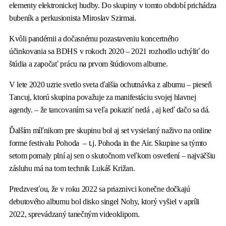
elementy elektronickej hudby. Do skupiny v tomto období prichádza
bubeník a perkusionista Miroslav Szirmai.
Kvôli pandémii a dočasnému pozastaveniu koncertného
účinkovania sa BDHS v rokoch 2020 – 2021 rozhodlo uchýliť do
štúdia a započať prácu na prvom štúdiovom albume.
V lete 2020 uzrie svetlo sveta ďalšia ochutnávka z albumu – pieseň
Tancuj, ktorú skupina považuje za manifestáciu svojej hlavnej
agendy. – že tancovaním sa veľa pokaziť nedá , aj keď dačo sa dá.
Ďalším míľnikom pre skupinu bol aj set vysielaný naživo na online
forme festivalu Pohoda – t.j. Pohoda in the Air. Skupine sa týmto
setom pomaly plní aj sen o skutočnom veľkom osvetlení – najväčšiu
zásluhu má na tom technik Lukáš Križan.
Predzvesťou, že v roku 2022 sa priaznivci konečne dočkajú
debutového albumu bol disko singel Nohy, ktorý vyšiel v apríli
2022, sprevádzaný tanečným videoklipom.